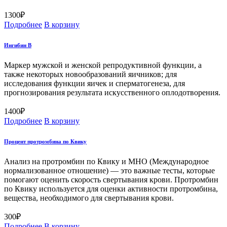
1300
₽
Подробнее
В корзину
Ингибин В
Маркер мужской и женской репродуктивной функции, а
также некоторых новообразований яичников; для
исследования функции яичек и сперматогенеза, для
прогнозирования результата искусственного оплодотворения.
1400
₽
Подробнее
В корзину
Процент протромбина по Квику
Анализ на протромбин по Квику и МНО (Международное
нормализованное отношение) — это важные тесты, которые
помогают оценить скорость свертывания крови. Протромбин
по Квику используется для оценки активности протромбина,
вещества, необходимого для свертывания крови.
300
₽
Подробнее
В корзину