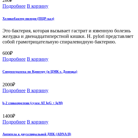
280
₽
Подробнее
В корзину
Хеликобактер пилори (ПЦР-кал)
Это бактерия, которая вызывает гастрит и язвенную болезнь
желудка и двенадцатиперстной кишки. H. pylori представляет
собой грамотрицательную спиралевидную бактерию.
600
₽
Подробнее
В корзину
Спермограмма по Крюгеру (в ЦМК г. Донецка)
2000
₽
Подробнее
В корзину
b-2 гликопротеин (сумм АТ IgG + IgM)
1400
₽
Подробнее
В корзину
Антитела к двухспиральной ДНК (ADNA II)