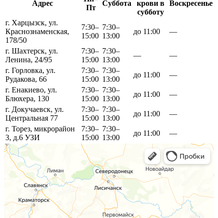
Адрес
Суббота
крови в
Воскресенье
Пт
субботу
г. Харцызск, ул.
7:30–
7:30–
Краснознаменская,
до 11:00
—
15:00
13:00
178/50
г. Шахтерск, ул.
7:30–
7:30–
—
—
Ленина, 24/95
15:00
13:00
г. Горловка, ул.
7:30–
7:30–
до 11:00
—
Рудакова, 66
15:00
13:00
г. Енакиево, ул.
7:30–
7:30–
до 11:00
—
Блюхера, 130
15:00
13:00
г. Докучаевск, ул.
7:30–
7:30–
до 11:00
—
Центральная 77
15:00
13:00
г. Торез, микрорайон
7:30–
7:30–
до 11:00
—
3, д.6
УЗИ
15:00
13:00