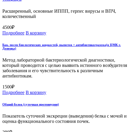
Расширенный, основные ИППП, герпес вирусы и ВПЧ,
количественный
4500
₽
Подробнее
В корзину
Бак. посев биологических жидкостей, выпотов + антибиотикограмма(в ЦМК г.
Донецка)
Метод лабораторной бактериологической диагностики,
который проводится с целью выявить истинного возбудителя
заболевания и его чувствительность к различным
антибиотикам.
1500
₽
Подробнее
В корзину
Общий белок (суточная протеинурия)
Показатель суточной экскреции (выведения) белка с мочой и
оценка функционального состояния почек.