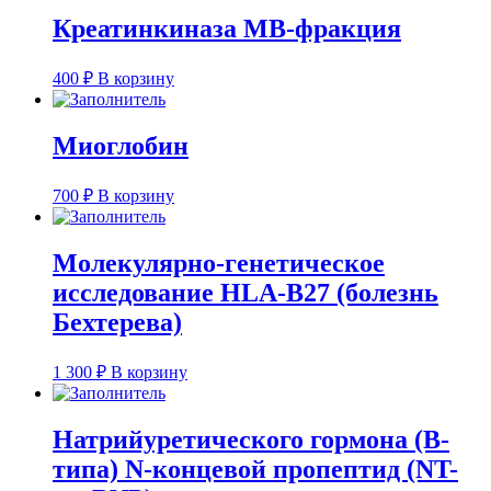
Креатинкиназа МВ-фракция
400
₽
В корзину
Миоглобин
700
₽
В корзину
Молекулярно-генетическое
исследование HLA-B27 (болезнь
Бехтерева)
1 300
₽
В корзину
Натрийуретического гормона (В-
типа) N-концевой пропептид (NT-