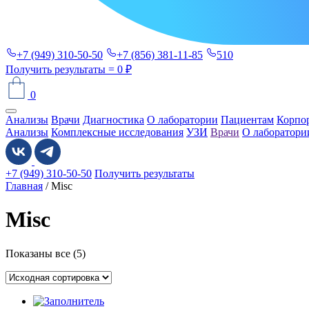
+7 (949) 310-50-50
+7 (856) 381-11-85
510
Получить результаты
= 0 ₽
0
Анализы
Врачи
Диагностика
О лаборатории
Пациентам
Корпо
Анализы
Комплексные исследования
УЗИ
Врачи
О лаборатори
+7 (949) 310-50-50
Получить результаты
Главная
/ Misc
Misc
Показаны все (5)