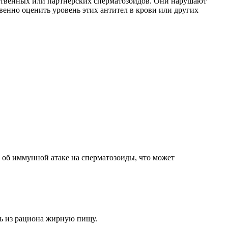
ственных или партнёрских сперматозоидов. Они нарушают
енно оценить уровень этих антител в крови или других
 об иммунной атаке на сперматозоиды, что может
ть из рациона жирную пищу.