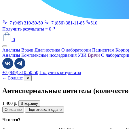
+7 (949) 310-50-50
+7 (856) 381-11-85
510
Получить результаты
= 0 ₽
0
Анализы
Врачи
Диагностика
О лаборатории
Пациентам
Корпо
Анализы
Комплексные исследования
УЗИ
Врачи
О лаборатори
+7 (949) 310-50-50
Получить результаты
← Больше
✕
Антиспермальные антитела (количест
1 400
р.
В корзину
Описание
Подготовка к сдаче
Что это?