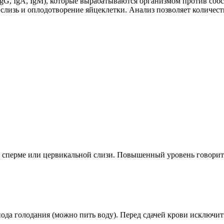
G, IgA, IgM), которые вырабатываются организмом против соб
лизь и оплодотворение яйцеклетки. Анализ позволяет количеств
, сперме или цервикальной слизи. Повышенный уровень говорит
иода голодания (можно пить воду). Перед сдачей крови исключи