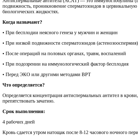
Антиспермальные антитела (АСАТ) — это иммуноглобулины (Ig
подвижность, проникновение сперматозоидов в цервикальную с
биологических жидкостях.
Когда назначают?
• При бесплодии неясного генеза у мужчин и женщин
• При низкой подвижности сперматозоидов (астенозооспермия)
• После операций на половых органах, травм, воспалений
• При подозрении на иммунологический фактор бесплодия
• Перед ЭКО или другими методами ВРТ
Что определяется?
Определяется концентрация антиспермальных антител в крови
препятствовать зачатию.
Срок выполнения:
4 рабочих дней
Кровь сдается утром натощак после 8-12 часового ночного пер