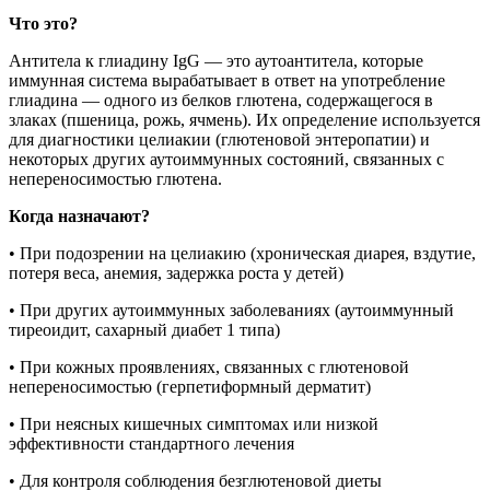
Что это?
Антитела к глиадину IgG — это аутоантитела, которые
иммунная система вырабатывает в ответ на употребление
глиадина — одного из белков глютена, содержащегося в
злаках (пшеница, рожь, ячмень). Их определение используется
для диагностики целиакии (глютеновой энтеропатии) и
некоторых других аутоиммунных состояний, связанных с
непереносимостью глютена.
Когда назначают?
• При подозрении на целиакию (хроническая диарея, вздутие,
потеря веса, анемия, задержка роста у детей)
• При других аутоиммунных заболеваниях (аутоиммунный
тиреоидит, сахарный диабет 1 типа)
• При кожных проявлениях, связанных с глютеновой
непереносимостью (герпетиформный дерматит)
• При неясных кишечных симптомах или низкой
эффективности стандартного лечения
• Для контроля соблюдения безглютеновой диеты