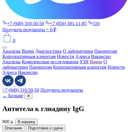
+7 (949) 310-50-50
+7 (856) 381-11-85
510
Получить результаты
= 0 ₽
0
Анализы
Врачи
Диагностика
О лаборатории
Пациентам
Корпоративным клиентам
Новости
Адреса
Вакансии
Анализы
Комплексные исследования
УЗИ
Врачи
О
лаборатории
Пациентам
Корпоративным клиентам
Новости
Адреса
Вакансии
+7 (949) 310-50-50
Получить результаты
← Больше
✕
Антитела к глиадину IgG
800
р.
В корзину
Описание
Подготовка к сдаче