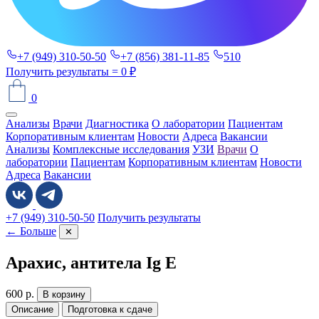
+7 (949) 310-50-50
+7 (856) 381-11-85
510
Получить результаты
= 0 ₽
0
Анализы
Врачи
Диагностика
О лаборатории
Пациентам
Корпоративным клиентам
Новости
Адреса
Вакансии
Анализы
Комплексные исследования
УЗИ
Врачи
О
лаборатории
Пациентам
Корпоративным клиентам
Новости
Адреса
Вакансии
+7 (949) 310-50-50
Получить результаты
← Больше
✕
Арахис, антитела Ig E
600
р.
В корзину
Описание
Подготовка к сдаче