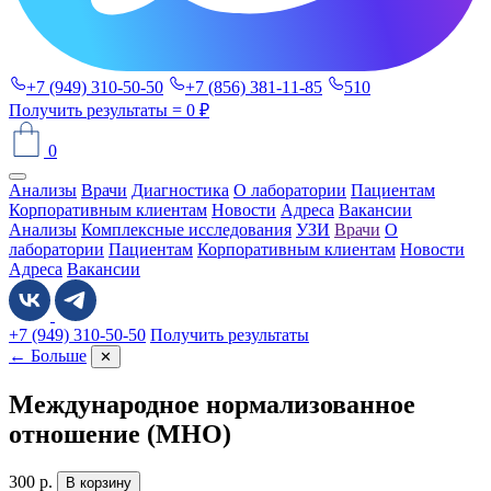
+7 (949) 310-50-50
+7 (856) 381-11-85
510
Получить результаты
= 0 ₽
0
Анализы
Врачи
Диагностика
О лаборатории
Пациентам
Корпоративным клиентам
Новости
Адреса
Вакансии
Анализы
Комплексные исследования
УЗИ
Врачи
О
лаборатории
Пациентам
Корпоративным клиентам
Новости
Адреса
Вакансии
+7 (949) 310-50-50
Получить результаты
← Больше
✕
Международное нормализованное
отношение (МНО)
300
р.
В корзину