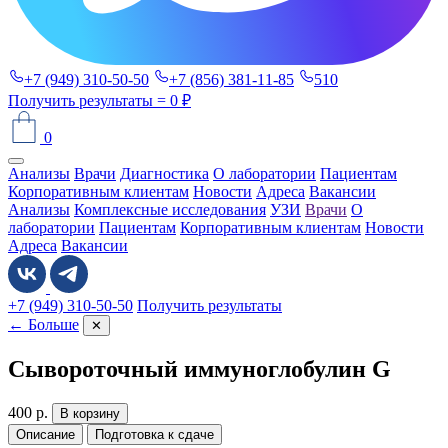
+7 (949) 310-50-50
+7 (856) 381-11-85
510
Получить результаты
= 0 ₽
0
Анализы
Врачи
Диагностика
О лаборатории
Пациентам
Корпоративным клиентам
Новости
Адреса
Вакансии
Анализы
Комплексные исследования
УЗИ
Врачи
О
лаборатории
Пациентам
Корпоративным клиентам
Новости
Адреса
Вакансии
+7 (949) 310-50-50
Получить результаты
← Больше
✕
Сывороточный иммуноглобулин G
400
р.
В корзину
Описание
Подготовка к сдаче