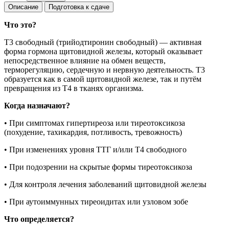
Описание
Подготовка к сдаче
Что это?
Т3 свободный (трийодтиронин свободный) — активная
форма гормона щитовидной железы, который оказывает
непосредственное влияние на обмен веществ,
терморегуляцию, сердечную и нервную деятельность. Т3
образуется как в самой щитовидной железе, так и путём
превращения из Т4 в тканях организма.
Когда назначают?
• При симптомах гипертиреоза или тиреотоксикоза
(похудение, тахикардия, потливость, тревожность)
• При изменениях уровня ТТГ и/или Т4 свободного
• При подозрении на скрытые формы тиреотоксикоза
• Для контроля лечения заболеваний щитовидной железы
• При аутоиммунных тиреоидитах или узловом зобе
Что определяется?