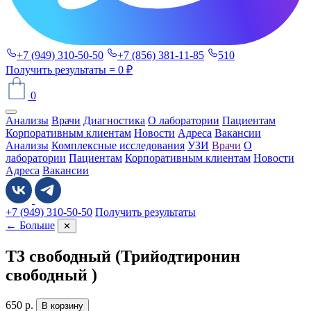
+7 (949) 310-50-50
+7 (856) 381-11-85
510
Получить результаты
= 0 ₽
0
Анализы
Врачи
Диагностика
О лаборатории
Пациентам
Корпоративным клиентам
Новости
Адреса
Вакансии
Анализы
Комплексные исследования
УЗИ
Врачи
О
лаборатории
Пациентам
Корпоративным клиентам
Новости
Адреса
Вакансии
+7 (949) 310-50-50
Получить результаты
← Больше
✕
Т3 свободный (Трийодтиронин
свободный )
650
р.
В корзину