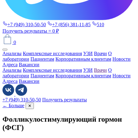
+7 (949) 310-50-50
+7 (856) 381-11-85
510
Получить результаты
= 0 ₽
0
Анализы
Комплексные исследования
УЗИ
Врачи
О
лаборатории
Пациентам
Корпоративным клиентам
Новости
Адреса
Вакансии
Анализы
Комплексные исследования
УЗИ
Врачи
О
лаборатории
Пациентам
Корпоративным клиентам
Новости
Адреса
Вакансии
+7 (949) 310-50-50
Получить результаты
← Больше
✕
Фолликулостимулирующий гормон
(ФСГ)