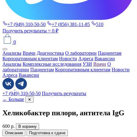
+7 (949) 310-50-50
+7 (856) 381-11-85
510
Получить результаты
= 0 ₽
0
Анализы
Врачи
Диагностика
О лаборатории
Пациентам
Корпоративным клиентам
Новости
Адреса
Вакансии
Анализы
Комплексные исследования
УЗИ
Врачи
О
лаборатории
Пациентам
Корпоративным клиентам
Новости
Адреса
Вакансии
+7 (949) 310-50-50
Получить результаты
← Больше
✕
Хеликобактер пилори, антитела IgG
600
р.
В корзину
Описание
Подготовка к сдаче